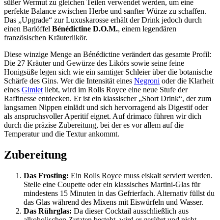
süßer Wermut zu gleichen Teilen verwendet werden, um eine
perfekte Balance zwischen Herbe und sanfter Würze zu schaffen.
Das „Upgrade“ zur Luxuskarosse erhält der Drink jedoch durch
einen Barlöffel
Bénédictine D.O.M.
, einem legendären
französischen Kräuterlikör.
Diese winzige Menge an Bénédictine verändert das gesamte Profil:
Die 27 Kräuter und Gewürze des Likörs sowie seine feine
Honigsüße legen sich wie ein samtiger Schleier über die botanische
Schärfe des Gins. Wer die Intensität eines
Negroni
oder die Klarheit
eines
Gimlet
liebt, wird im Rolls Royce eine neue Stufe der
Raffinesse entdecken. Er ist ein klassischer „Short Drink“, der zum
langsamen Nippen einlädt und sich hervorragend als Digestif oder
als anspruchsvoller Aperitif eignet. Auf drimaco führen wir dich
durch die präzise Zubereitung, bei der es vor allem auf die
Temperatur und die Textur ankommt.
Zubereitung
Das Frosting:
Ein Rolls Royce muss eiskalt serviert werden.
Stelle eine Coupette oder ein klassisches Martini-Glas für
mindestens 15 Minuten in das Gefrierfach. Alternativ füllst du
das Glas während des Mixens mit Eiswürfeln und Wasser.
Das Rührglas:
Da dieser Cocktail ausschließlich aus
alkoholischen Zutaten besteht, wird er gerührt und nicht