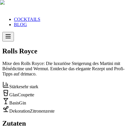
COCKTAILS
BLOG
Rolls Royce
Mixe den Rolls Royce: Die luxuriöse Steigerung des Martini mit
Bénédictine und Wermut. Entdecke das elegante Rezept und Profi-
Tipps auf drimaco.
Stärke
sehr stark
Glas
Coupette
Basis
Gin
Dekoration
Zitronenzeste
Zutaten