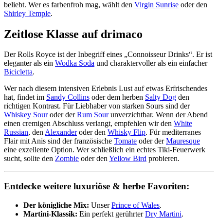
beliebt. Wer es farbenfroh mag, wählt den
Virgin Sunrise
oder den
Shirley Temple
.
Zeitlose Klasse auf drimaco
Der Rolls Royce ist der Inbegriff eines „Connoisseur Drinks“. Er ist
eleganter als ein
Wodka Soda
und charaktervoller als ein einfacher
Bicicletta
.
Wer nach diesem intensiven Erlebnis Lust auf etwas Erfrischendes
hat, findet im
Sandy Collins
oder dem herben
Salty Dog
den
richtigen Kontrast. Für Liebhaber von starken Sours sind der
Whiskey Sour
oder der
Rum Sour
unverzichtbar. Wenn der Abend
einen cremigen Abschluss verlangt, empfehlen wir den
White
Russian
, den
Alexander
oder den
Whisky Flip
. Für mediterranes
Flair mit Anis sind der französische
Tomate
oder der
Mauresque
eine exzellente Option. Wer schließlich ein echtes Tiki-Feuerwerk
sucht, sollte den
Zombie
oder den
Yellow Bird
probieren.
Entdecke weitere luxuriöse & herbe Favoriten:
Der königliche Mix:
Unser
Prince of Wales
.
Martini-Klassik:
Ein perfekt gerührter
Dry Martini
.