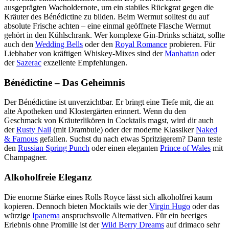
ausgeprägten Wacholdernote, um ein stabiles Rückgrat gegen die
Kräuter des Bénédictine zu bilden. Beim Wermut solltest du auf
absolute Frische achten – eine einmal geöffnete Flasche Wermut
gehört in den Kühlschrank. Wer komplexe Gin-Drinks schätzt, sollte
auch den
Wedding Bells
oder den
Royal Romance
probieren. Für
Liebhaber von kräftigen Whiskey-Mixes sind der
Manhattan
oder
der
Sazerac
exzellente Empfehlungen.
Bénédictine – Das Geheimnis
Der Bénédictine ist unverzichtbar. Er bringt eine Tiefe mit, die an
alte Apotheken und Klostergärten erinnert. Wenn du den
Geschmack von Kräuterlikören in Cocktails magst, wird dir auch
der
Rusty Nail
(mit Drambuie) oder der moderne Klassiker
Naked
& Famous
gefallen. Suchst du nach etwas Spritzigerem? Dann teste
den
Russian Spring Punch
oder einen eleganten
Prince of Wales
mit
Champagner.
Alkoholfreie Eleganz
Die enorme Stärke eines Rolls Royce lässt sich alkoholfrei kaum
kopieren. Dennoch bieten Mocktails wie der
Virgin Hugo
oder das
würzige
Ipanema
anspruchsvolle Alternativen. Für ein beeriges
Erlebnis ohne Promille ist der
Wild Berry Dreams
auf drimaco sehr