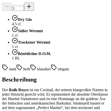
Dry Gin
4.5
cl
Süßer Wermut
1
cl
Trockener Wermut
1
cl
Bénédictine D.O.M.
1
BL
stark
herb
klassiker
elegant
Beschreibung
Der
Rolls Royce
ist ein Cocktail, der seinem klangvollen Namen in
jeder Hinsicht gerecht wird. Er repräsentiert die absolute Oberklasse
der Martini-Variationen und ist eine Hommage an die goldene Ära
der britischen und amerikanischen Barkultur. Strukturell basiert er
auf dem sogenannten „Perfect Martini“, bei dem trockener und