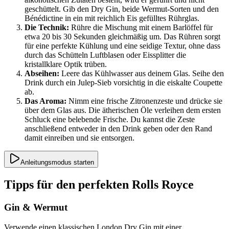
geschüttelt. Gib den Dry Gin, beide Wermut-Sorten und den
Bénédictine in ein mit reichlich Eis gefülltes Rührglas.
Die Technik:
Rühre die Mischung mit einem Barlöffel für
etwa 20 bis 30 Sekunden gleichmäßig um. Das Rühren sorgt
für eine perfekte Kühlung und eine seidige Textur, ohne dass
durch das Schütteln Luftblasen oder Eissplitter die
kristallklare Optik trüben.
Abseihen:
Leere das Kühlwasser aus deinem Glas. Seihe den
Drink durch ein Julep-Sieb vorsichtig in die eiskalte Coupette
ab.
Das Aroma:
Nimm eine frische Zitronenzeste und drücke sie
über dem Glas aus. Die ätherischen Öle verleihen dem ersten
Schluck eine belebende Frische. Du kannst die Zeste
anschließend entweder in den Drink geben oder den Rand
damit einreiben und sie entsorgen.
Anleitungsmodus starten
Tipps für den perfekten Rolls Royce
Gin & Wermut
Verwende einen klassischen London Dry Gin mit einer