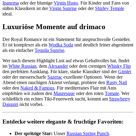
Ipanema
oder der blumige
Virgin Hugo
. Für Kinder und Fans von
süßen Klassikern ist der
Virgin Sunrise
oder der
Shirley Temple
ideal.
Luxuriöse Momente auf drimaco
Der Royal Romance ist ein Statement für anspruchsvolle Genießer.
Er ist komplexer als ein
Wodka Soda
und deutlich feiner abgestimmt
als ein einfacher
Tequila Sunrise
.
Wer nach diesem Highlight Lust auf etwas Gehaltvolles hat, findet
im
White Russian
, dem
Alexander
oder dem cremigen
Whisky Flip
den perfekten Ausklang. Für klare, starke Klassiker sind der
Gimlet
oder der messerscharfe
Sazerac
exzellente Optionen. Wenn der
Abend einen rauchigen Akzent verlangt, probiere den
Rusty Nail
oder den
Naked & Famous
. Für mediterranes Flair mit Anis
empfehlen wir zudem den
Mauresque
oder den roten
Tomate
. Wer
schließlich ein echtes Tiki-Feuerwerk sucht, kommt am
Strawberry
Daiquiri
nicht vorbei.
Entdecke weitere elegante & fruchtige Favoriten:
Der spritzige Star:
Unser
Russian Spring Punch
.