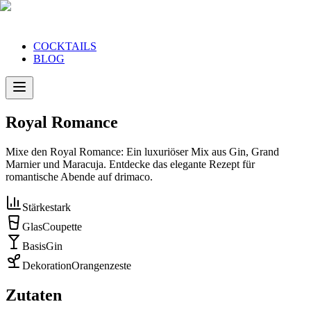
COCKTAILS
BLOG
Royal Romance
Mixe den Royal Romance: Ein luxuriöser Mix aus Gin, Grand
Marnier und Maracuja. Entdecke das elegante Rezept für
romantische Abende auf drimaco.
Stärke
stark
Glas
Coupette
Basis
Gin
Dekoration
Orangenzeste
Zutaten