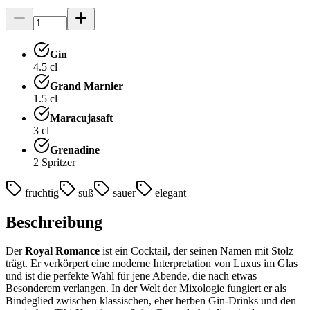
Gin
4.5
cl
Grand Marnier
1.5
cl
Maracujasaft
3
cl
Grenadine
2
Spritzer
fruchtig
süß
sauer
elegant
Beschreibung
Der
Royal Romance
ist ein Cocktail, der seinen Namen mit Stolz
trägt. Er verkörpert eine moderne Interpretation von Luxus im Glas
und ist die perfekte Wahl für jene Abende, die nach etwas
Besonderem verlangen. In der Welt der Mixologie fungiert er als
Bindeglied zwischen klassischen, eher herben Gin-Drinks und den