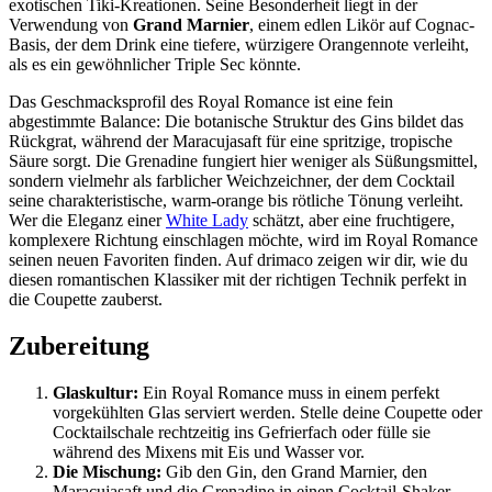
exotischen Tiki-Kreationen. Seine Besonderheit liegt in der
Verwendung von
Grand Marnier
, einem edlen Likör auf Cognac-
Basis, der dem Drink eine tiefere, würzigere Orangennote verleiht,
als es ein gewöhnlicher Triple Sec könnte.
Das Geschmacksprofil des Royal Romance ist eine fein
abgestimmte Balance: Die botanische Struktur des Gins bildet das
Rückgrat, während der Maracujasaft für eine spritzige, tropische
Säure sorgt. Die Grenadine fungiert hier weniger als Süßungsmittel,
sondern vielmehr als farblicher Weichzeichner, der dem Cocktail
seine charakteristische, warm-orange bis rötliche Tönung verleiht.
Wer die Eleganz einer
White Lady
schätzt, aber eine fruchtigere,
komplexere Richtung einschlagen möchte, wird im Royal Romance
seinen neuen Favoriten finden. Auf drimaco zeigen wir dir, wie du
diesen romantischen Klassiker mit der richtigen Technik perfekt in
die Coupette zauberst.
Zubereitung
Glaskultur:
Ein Royal Romance muss in einem perfekt
vorgekühlten Glas serviert werden. Stelle deine Coupette oder
Cocktailschale rechtzeitig ins Gefrierfach oder fülle sie
während des Mixens mit Eis und Wasser vor.
Die Mischung:
Gib den Gin, den Grand Marnier, den
Maracujasaft und die Grenadine in einen Cocktail-Shaker.