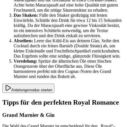
Achte beim Maracujasaft auf eine hohe Qualität mit gutem
Fruchtanteil, um die nötige Säurestruktur zu erhalten.
Das Shaken:
Fülle den Shaker großzügig mit festen
Eiswürfeln. Schüttle den Drink für etwa 12 bis 15 Sekunden
kräftig. Da der Maracujasaft eine gewisse Viskosität besitzt,
ist ein intensives Schütteln notwendig, um die Textur
aufzubrechen und den Drink eiskalt zu servieren.
Abseihen:
Leere das Kühl-Eis aus deinem Glas. Seihe den
Cocktail durch ein feines Barsieb (Double Strain) ab, um
kleine Eiskristalle und Fruchtfleischpartikel zurückzuhalten.
Das Ergebnis sollte eine seidige, glänzende Flüssigkeit sein.
Veredelung:
Spritze die ätherischen Öle einer frischen
Orangenzeste über der Oberfläche aus. Diese Öle
harmonieren perfekt mit den Cognac-Noten des Grand
Marnier und runden das Bukett ab.
Anleitungsmodus starten
Tipps für den perfekten Royal Romance
Grand Marnier & Gin
Die Wahl des Grand Marnier ist entscheidend für den „Royal“-