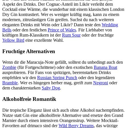
Aspekt des Drinks. Der Cognac-Anteil im Likör verleiht dem
Cocktail eine Wärme, die wunderbar mit einem klassischen London
Dry Gin kontrastiert. Wer es weniger kräftig mag, kann zu einem
modernen, zitruslastigen Gin greifen. Suchst du nach weiteren
eleganten Drinks mit Wein oder Likör? Dann teste den
Wedding
Bells
oder den festlichen
Prince of Wales
. Für Liebhaber von
kräftigen Rum-Klassikern ist der
Rum Sour
oder der fruchtige
Yellow Bird
eine exzellente Wahl.
Fruchtige Alternativen
Wenn dir die Maracuja-Note gefällt, solltest du unbedingt auch den
Zombie
(für Fortgeschrittene) oder den exotischen
Banana Boat
ausprobieren. Für Fans von spritzigen, beerenstarken Drinks
empfehlen wir den
Russian Spring Punch
oder den legendären
Bramble
. Wer es hingegen herber mag, greift zum
Negroni
oder
dem charakterstarken
Salty Dog
.
Alkoholfreie Romantik
Die tropische Eleganz lässt sich auch ohne Alkohol nachempfinden.
Nutze statt Gin eine alkoholfreie Alternative und ersetze den Grand
Marnier durch einen intensiven Orangensirup. Weitere Mocktail-
Favoriten auf drimaco sind der
Wild Berry Dreams
, das würzige