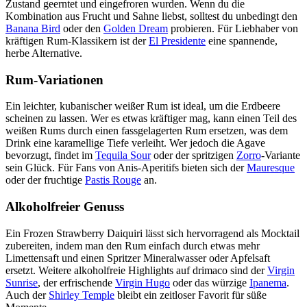
Zustand geerntet und eingefroren wurden. Wenn du die
Kombination aus Frucht und Sahne liebst, solltest du unbedingt den
Banana Bird
oder den
Golden Dream
probieren. Für Liebhaber von
kräftigen Rum-Klassikern ist der
El Presidente
eine spannende,
herbe Alternative.
Rum-Variationen
Ein leichter, kubanischer weißer Rum ist ideal, um die Erdbeere
scheinen zu lassen. Wer es etwas kräftiger mag, kann einen Teil des
weißen Rums durch einen fassgelagerten Rum ersetzen, was dem
Drink eine karamellige Tiefe verleiht. Wer jedoch die Agave
bevorzugt, findet im
Tequila Sour
oder der spritzigen
Zorro
-Variante
sein Glück. Für Fans von Anis-Aperitifs bieten sich der
Mauresque
oder der fruchtige
Pastis Rouge
an.
Alkoholfreier Genuss
Ein Frozen Strawberry Daiquiri lässt sich hervorragend als Mocktail
zubereiten, indem man den Rum einfach durch etwas mehr
Limettensaft und einen Spritzer Mineralwasser oder Apfelsaft
ersetzt. Weitere alkoholfreie Highlights auf drimaco sind der
Virgin
Sunrise
, der erfrischende
Virgin Hugo
oder das würzige
Ipanema
.
Auch der
Shirley Temple
bleibt ein zeitloser Favorit für süße