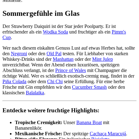
Momente.
Sommergefühle im Glas
Der Strawberry Daiquiri ist der Star jeder Poolparty. Er ist
erfrischender als ein
Wodka Soda
und fruchtiger als ein
Pimm's
Cup
.
Wer nach diesem eiskalten Genuss Lust auf etwas Herbes hat, sollte
den
Negroni
oder den
Old Pal
testen. Für Liebhaber von starken
Whiskey-Drinks sind der
Manhattan
oder der
Mint Julep
unverzichtbar. Wenn der Abend einen luxuriösen, spritzigen
Abschluss verlangt, ist der
Prince of Wales
mit Champagner die
richtige Wahl. Wer es schließlich exotisch-cremig mag, findet in der
Piña Colada
oder dem
Chi Chi
seine Erfüllung. Für eine herbe
Frische mit Gin empfehlen wir den
Cucumber Smash
oder den
klassischen
Balalaika
.
Entdecke weitere fruchtige Highlights:
Tropische Cremigkeit:
Unser
Banana Boat
mit
Bananenlikör.
Mexikanische Frische:
Der spritzige
Cachaça Maracujá
.