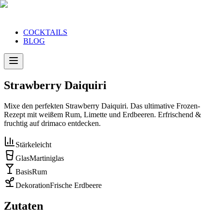
COCKTAILS
BLOG
Strawberry Daiquiri
Mixe den perfekten Strawberry Daiquiri. Das ultimative Frozen-
Rezept mit weißem Rum, Limette und Erdbeeren. Erfrischend &
fruchtig auf drimaco entdecken.
Stärke
leicht
Glas
Martiniglas
Basis
Rum
Dekoration
Frische Erdbeere
Zutaten