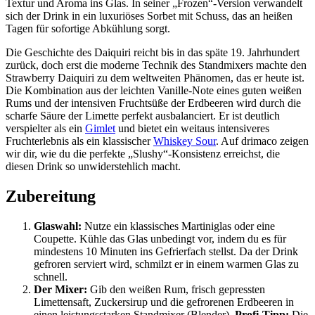
Textur und Aroma ins Glas. In seiner „Frozen“-Version verwandelt
sich der Drink in ein luxuriöses Sorbet mit Schuss, das an heißen
Tagen für sofortige Abkühlung sorgt.
Die Geschichte des Daiquiri reicht bis in das späte 19. Jahrhundert
zurück, doch erst die moderne Technik des Standmixers machte den
Strawberry Daiquiri zu dem weltweiten Phänomen, das er heute ist.
Die Kombination aus der leichten Vanille-Note eines guten weißen
Rums und der intensiven Fruchtsüße der Erdbeeren wird durch die
scharfe Säure der Limette perfekt ausbalanciert. Er ist deutlich
verspielter als ein
Gimlet
und bietet ein weitaus intensiveres
Fruchterlebnis als ein klassischer
Whiskey Sour
. Auf drimaco zeigen
wir dir, wie du die perfekte „Slushy“-Konsistenz erreichst, die
diesen Drink so unwiderstehlich macht.
Zubereitung
Glaswahl:
Nutze ein klassisches Martiniglas oder eine
Coupette. Kühle das Glas unbedingt vor, indem du es für
mindestens 10 Minuten ins Gefrierfach stellst. Da der Drink
gefroren serviert wird, schmilzt er in einem warmen Glas zu
schnell.
Der Mixer:
Gib den weißen Rum, frisch gepressten
Limettensaft, Zuckersirup und die gefrorenen Erdbeeren in
einen leistungsstarken Standmixer (Blender).
Profi-Tipp:
Die