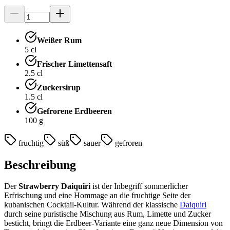
Weißer Rum
5
cl
Frischer Limettensaft
2.5
cl
Zuckersirup
1.5
cl
Gefrorene Erdbeeren
100
g
fruchtig
süß
sauer
gefroren
Beschreibung
Der
Strawberry Daiquiri
ist der Inbegriff sommerlicher
Erfrischung und eine Hommage an die fruchtige Seite der
kubanischen Cocktail-Kultur. Während der klassische
Daiquiri
durch seine puristische Mischung aus Rum, Limette und Zucker
besticht, bringt die Erdbeer-Variante eine ganz neue Dimension von