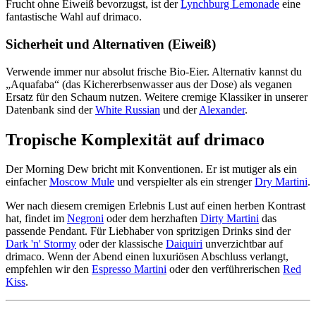
Frucht ohne Eiweiß bevorzugst, ist der
Lynchburg Lemonade
eine
fantastische Wahl auf drimaco.
Sicherheit und Alternativen (Eiweiß)
Verwende immer nur absolut frische Bio-Eier. Alternativ kannst du
„Aquafaba“ (das Kichererbsenwasser aus der Dose) als veganen
Ersatz für den Schaum nutzen. Weitere cremige Klassiker in unserer
Datenbank sind der
White Russian
und der
Alexander
.
Tropische Komplexität auf drimaco
Der Morning Dew bricht mit Konventionen. Er ist mutiger als ein
einfacher
Moscow Mule
und verspielter als ein strenger
Dry Martini
.
Wer nach diesem cremigen Erlebnis Lust auf einen herben Kontrast
hat, findet im
Negroni
oder dem herzhaften
Dirty Martini
das
passende Pendant. Für Liebhaber von spritzigen Drinks sind der
Dark 'n' Stormy
oder der klassische
Daiquiri
unverzichtbar auf
drimaco. Wenn der Abend einen luxuriösen Abschluss verlangt,
empfehlen wir den
Espresso Martini
oder den verführerischen
Red
Kiss
.