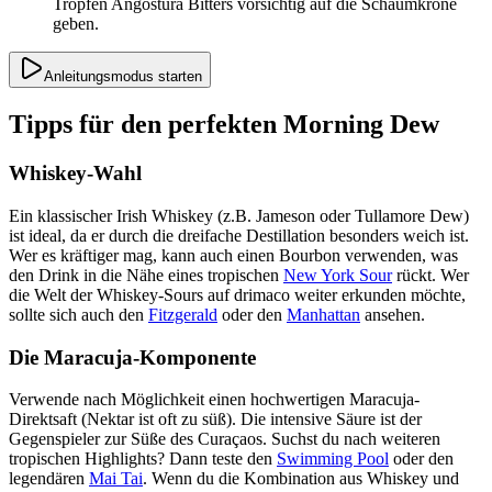
Tropfen Angostura Bitters vorsichtig auf die Schaumkrone
geben.
Anleitungsmodus starten
Tipps für den perfekten Morning Dew
Whiskey-Wahl
Ein klassischer Irish Whiskey (z.B. Jameson oder Tullamore Dew)
ist ideal, da er durch die dreifache Destillation besonders weich ist.
Wer es kräftiger mag, kann auch einen Bourbon verwenden, was
den Drink in die Nähe eines tropischen
New York Sour
rückt. Wer
die Welt der Whiskey-Sours auf drimaco weiter erkunden möchte,
sollte sich auch den
Fitzgerald
oder den
Manhattan
ansehen.
Die Maracuja-Komponente
Verwende nach Möglichkeit einen hochwertigen Maracuja-
Direktsaft (Nektar ist oft zu süß). Die intensive Säure ist der
Gegenspieler zur Süße des Curaçaos. Suchst du nach weiteren
tropischen Highlights? Dann teste den
Swimming Pool
oder den
legendären
Mai Tai
. Wenn du die Kombination aus Whiskey und