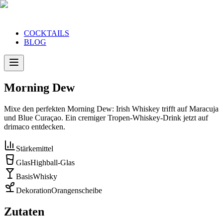
COCKTAILS
BLOG
Morning Dew
Mixe den perfekten Morning Dew: Irish Whiskey trifft auf Maracuja
und Blue Curaçao. Ein cremiger Tropen-Whiskey-Drink jetzt auf
drimaco entdecken.
Stärke
mittel
Glas
Highball-Glas
Basis
Whisky
Dekoration
Orangenscheibe
Zutaten