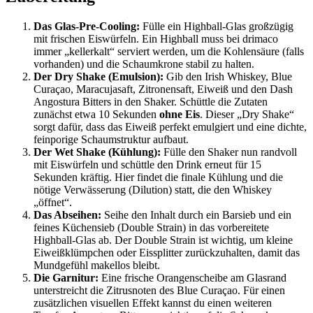
Das Glas-Pre-Cooling:
Fülle ein Highball-Glas großzügig
mit frischen Eiswürfeln. Ein Highball muss bei drimaco
immer „kellerkalt“ serviert werden, um die Kohlensäure (falls
vorhanden) und die Schaumkrone stabil zu halten.
Der Dry Shake (Emulsion):
Gib den Irish Whiskey, Blue
Curaçao, Maracujasaft, Zitronensaft, Eiweiß und den Dash
Angostura Bitters in den Shaker. Schüttle die Zutaten
zunächst etwa 10 Sekunden
ohne Eis
. Dieser „Dry Shake“
sorgt dafür, dass das Eiweiß perfekt emulgiert und eine dichte,
feinporige Schaumstruktur aufbaut.
Der Wet Shake (Kühlung):
Fülle den Shaker nun randvoll
mit Eiswürfeln und schüttle den Drink erneut für 15
Sekunden kräftig. Hier findet die finale Kühlung und die
nötige Verwässerung (Dilution) statt, die den Whiskey
„öffnet“.
Das Abseihen:
Seihe den Inhalt durch ein Barsieb und ein
feines Küchensieb (Double Strain) in das vorbereitete
Highball-Glas ab. Der Double Strain ist wichtig, um kleine
Eiweißklümpchen oder Eissplitter zurückzuhalten, damit das
Mundgefühl makellos bleibt.
Die Garnitur:
Eine frische Orangenscheibe am Glasrand
unterstreicht die Zitrusnoten des Blue Curaçao. Für einen
zusätzlichen visuellen Effekt kannst du einen weiteren