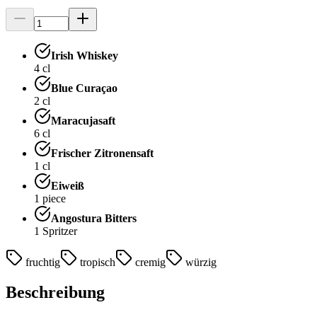
Irish Whiskey
4
cl
Blue Curaçao
2
cl
Maracujasaft
6
cl
Frischer Zitronensaft
1
cl
Eiweiß
1
piece
Angostura Bitters
1
Spritzer
fruchtig
tropisch
cremig
würzig
Beschreibung