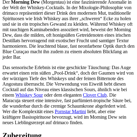
Der
Morning Dew
(Morgentau) ist eine faszinierende Anomalie in
der Welt der Whiskey-Cocktails. In der Mixologie-Philosophie von
drimaco repräsentiert dieser Drink den modernen Mut, traditionelle
Spirituosen wie Irish Whiskey aus ihrer „schweren“ Ecke zu holen
und sie in ein tropisches Gewand zu kleiden. Während Whiskey oft
mit rauchigen Kaminabenden assoziiert wird, beweist der Morning
Dew, dass die milden, oft honigsüßen Getreidenoten eines irischen
Destillats hervorragend mit exotischer Frucht und samtiger Textur
harmonieren. Die leuchtend blaue, fast neonfarbene Optik durch den
Blue Curaçao macht ihn zudem zu einem absoluten Blickfang an
jeder Bar.
Das sensorische Erlebnis ist eine geschickte Täuschung: Das Auge
erwartet einen rein süßen „Pool-Drink“, doch der Gaumen wird von
der würzigen Tiefe des Whiskeys und der feinen Bitternote des
Angostura überrascht. Die Verwendung von Eiweiß hebt diesen
Cocktail auf das Niveau eines klassischen Sours, ähnlich wie bei
einem
Whiskey Sour
oder dem eleganten
Clover Club
. Die
Maracuja steuert eine intensive, fast parfümiert-tropische Säure bei,
die wunderbar durch die cremige Schaumkrone abgefedert wird.
Wer die Komplexität eines
Pornstar Martini
liebt, aber eine
kräftigere Basisspirituose bevorzugt, wird im Morning Dew sein
neues Lieblingsrezept auf drimaco finden.
Zubereitung