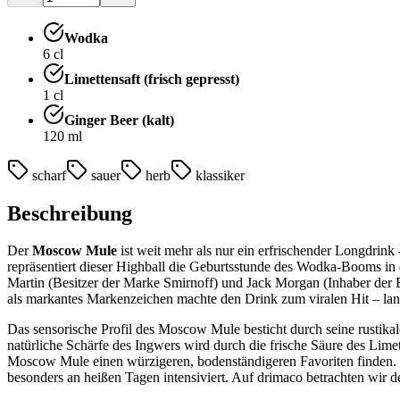
Wodka
6
cl
Limettensaft (frisch gepresst)
1
cl
Ginger Beer (kalt)
120
ml
scharf
sauer
herb
klassiker
Beschreibung
Der
Moscow Mule
ist weit mehr als nur ein erfrischender Longdrink
repräsentiert dieser Highball die Geburtsstunde des Wodka-Booms in
Martin (Besitzer der Marke Smirnoff) und Jack Morgan (Inhaber der
als markantes Markenzeichen machte den Drink zum viralen Hit – lan
Das sensorische Profil des Moscow Mule besticht durch seine rustikal
natürliche Schärfe des Ingwers wird durch die frische Säure des Limett
Moscow Mule einen würzigeren, bodenständigeren Favoriten finden. Der
besonders an heißen Tagen intensiviert. Auf drimaco betrachten wir d