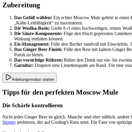
Zubereitung
Das Gefäß wählen:
Ein echter Moscow Mule gehört in einen Ku
„Kälte-Leitfähigkeit“ zu maximieren.
Die Wodka-Basis:
Gieße 6 cl eines hochwertigen, reinen Wodk
Die Säure-Komponente:
Füge den frisch gepressten Limettensa
Wirkung entfalten können.
Eis-Management:
Fülle den Becher randvoll mit Eiswürfeln. Je
Das Ginger Beer Finish:
Fülle den Rest mit kaltem Ginger Be
Paroli zu bieten.
Das vorsichtige Rühren:
Rühre den Drink nur ein- bis zweima
Garnitur:
Drapiere eine Limettenspalte am Rand. Für eine zusä
Anleitungsmodus starten
Tipps für den perfekten Moscow Mule
Die Schärfe kontrollieren
Nicht jedes Ginger Beer ist gleich. Manche sind eher süßlich, ander
Stormy
probieren, der auf Gosling's Rum setzt. Für Fans von spritzig