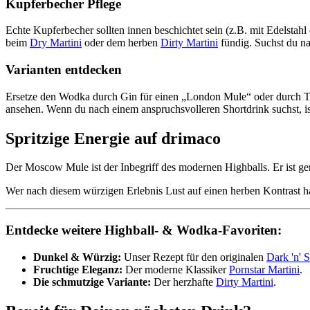
Kupferbecher Pflege
Echte Kupferbecher sollten innen beschichtet sein (z.B. mit Edelstah
beim
Dry Martini
oder dem herben
Dirty Martini
fündig. Suchst du n
Varianten entdecken
Ersetze den Wodka durch Gin für einen „London Mule“ oder durch Te
ansehen. Wenn du nach einem anspruchsvolleren Shortdrink suchst, i
Spritzige Energie auf drimaco
Der Moscow Mule ist der Inbegriff des modernen Highballs. Er ist ge
Wer nach diesem würzigen Erlebnis Lust auf einen herben Kontrast ha
Entdecke weitere Highball- & Wodka-Favoriten:
Dunkel & Würzig:
Unser Rezept für den originalen
Dark 'n' 
Fruchtige Eleganz:
Der moderne Klassiker
Pornstar Martini
.
Die schmutzige Variante:
Der herzhafte
Dirty Martini
.