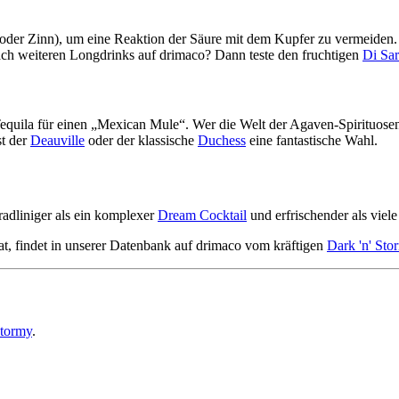
l oder Zinn), um eine Reaktion der Säure mit dem Kupfer zu vermeiden.
ach weiteren Longdrinks auf drimaco? Dann teste den fruchtigen
Di Sa
quila für einen „Mexican Mule“. Wer die Welt der Agaven-Spirituosen
st der
Deauville
oder der klassische
Duchess
eine fantastische Wahl.
radliniger als ein komplexer
Dream Cocktail
und erfrischender als viel
t, findet in unserer Datenbank auf drimaco vom kräftigen
Dark 'n' Sto
Stormy
.