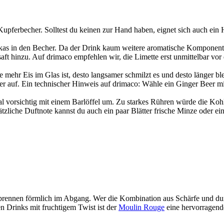
pferbecher. Solltest du keinen zur Hand haben, eignet sich auch ein 
as in den Becher. Da der Drink kaum weitere aromatische Komponenten 
ft hinzu. Auf drimaco empfehlen wir, die Limette erst unmittelbar vor 
 mehr Eis im Glas ist, desto langsamer schmilzt es und desto länger bl
er auf. Ein technischer Hinweis auf drimaco: Wähle ein Ginger Beer 
l vorsichtig mit einem Barlöffel um. Zu starkes Rühren würde die Koh
tzliche Duftnote kannst du auch ein paar Blätter frische Minze oder e
e brennen förmlich im Abgang. Wer die Kombination aus Schärfe und du
en Drinks mit fruchtigem Twist ist der
Moulin Rouge
eine hervorragen