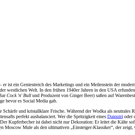
 – er ist ein Geniestreich des Marketings und ein Meilenstein der mod
 der westlichen Welt. In den frühen 1940er Jahren in den USA erfund
 Bar
Cock 'n' Bull
und Produzent von Ginger Beer) saßen auf Warenbest
ge bevor es Social Media gab.
e Schärfe und kristallklare Frische. Während der Wodka als neutrales R
ensafts perfekt ausbalanciert. Wer die Spritzigkeit eines
Daiquiri
oder d
 Kupferbecher ist dabei nicht nur Dekoration: Er leitet die Kälte sof
en Moscow Mule als den ultimativen „Einsteiger-Klassiker“, der zeigt, 