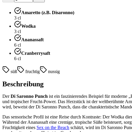
Amaretto (z.B. Disaronno)
3
cl
Wodka
3
cl
Ananassaft
6
cl
Cranberrysaft
6
cl
süß
fruchtig
nussig
Beschreibung
Der
Di Saronno Punch
ist ein faszinierendes Beispiel für moderne 
und tropischer Frucht-Power. Das Herzstück ist der weltberühmte Am
wird, beweist der Di Saronno Punch, dass die charakteristische Man
Das sensorische Profil ist eine Reise durch Kontraste: Der Wodka die
Während der Ananassaft eine cremige, tropische Süße beisteuert, sorgt
Fruchtigkeit eines
Sex on the Beach
schätzt, wird im Di Saronno Punch