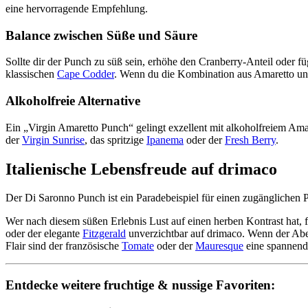
eine hervorragende Empfehlung.
Balance zwischen Süße und Säure
Sollte dir der Punch zu süß sein, erhöhe den Cranberry-Anteil oder f
klassischen
Cape Codder
. Wenn du die Kombination aus Amaretto und
Alkoholfreie Alternative
Ein „Virgin Amaretto Punch“ gelingt exzellent mit alkoholfreiem Amar
der
Virgin Sunrise
, das spritzige
Ipanema
oder der
Fresh Berry
.
Italienische Lebensfreude auf drimaco
Der Di Saronno Punch ist ein Paradebeispiel für einen zugänglichen P
Wer nach diesem süßen Erlebnis Lust auf einen herben Kontrast hat, 
oder der elegante
Fitzgerald
unverzichtbar auf drimaco. Wenn der Abe
Flair sind der französische
Tomate
oder der
Mauresque
eine spannende
Entdecke weitere fruchtige & nussige Favoriten: