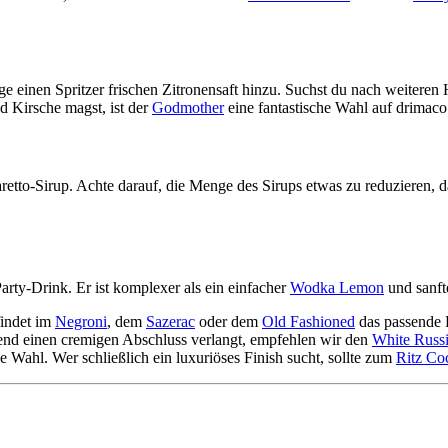
üge einen Spritzer frischen Zitronensaft hinzu. Suchst du nach weiteren
 Kirsche magst, ist der
Godmother
eine fantastische Wahl auf drimaco
etto-Sirup. Achte darauf, die Menge des Sirups etwas zu reduzieren, da 
arty-Drink. Er ist komplexer als ein einfacher
Wodka Lemon
und sanfte
findet im
Negroni
, dem
Sazerac
oder dem
Old Fashioned
das passende 
nd einen cremigen Abschluss verlangt, empfehlen wir den
White Russ
 Wahl. Wer schließlich ein luxuriöses Finish sucht, sollte zum
Ritz Coc