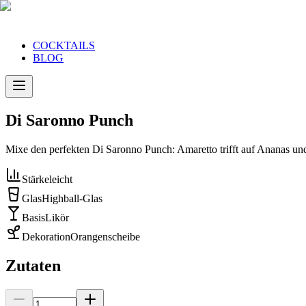
COCKTAILS
BLOG
Di Saronno Punch
Mixe den perfekten Di Saronno Punch: Amaretto trifft auf Ananas un
Stärke
leicht
Glas
Highball-Glas
Basis
Likör
Dekoration
Orangenscheibe
Zutaten