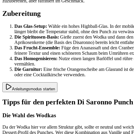
zuzubereiten, aber raffiniert im Geschmack.
Zubereitung
Das Glas-Setup:
Wähle ein hohes Highball-Glas. In der mobilen 
länger bleibt die Temperatur stabil, ohne den Punch zu verwäss
Die Spirituosen-Basis:
Gieße zuerst den Wodka und dann den A
Aprikosenkerne (die Basis des Disaronno) bereits leicht entfalt
Das Frucht-Ensemble:
Füge den Ananassaft und den Cranberry
feinere Textur und einen schöneren Schaum beim Umrühren er
Das Homogenisieren:
Nutze einen langen Barlöffel und rühre 
vermählen.
Die Garnitur:
Eine frische Orangenscheibe am Glasrand ist der 
oder eine Cocktailkirsche verwenden.
Anleitungsmodus starten
Tipps für den perfekten Di Saronno Punch
Die Wahl des Wodkas
Da der Wodka hier vor allem Struktur gibt, sollte er neutral und we
Dessert-Profil des Punches. Wer diese Kombination aus Vanille und Fr