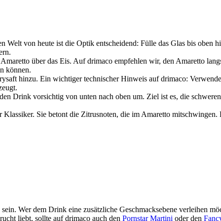
Welt von heute ist die Optik entscheidend: Fülle das Glas bis oben hin
ern.
maretto über das Eis. Auf drimaco empfehlen wir, den Amaretto langs
en können.
saft hinzu. Ein wichtiger technischer Hinweis auf drimaco: Verwende
zeugt.
den Drink vorsichtig von unten nach oben um. Ziel ist es, die schweren
Klassiker. Sie betont die Zitrusnoten, die im Amaretto mitschwingen. F
ich sein. Wer dem Drink eine zusätzliche Geschmacksebene verleihen mö
ucht liebt, sollte auf drimaco auch den
Pornstar Martini
oder den
Fanc