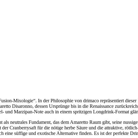
„Fusion-Mixologie“. In der Philosophie von drimaco repräsentiert diese
aretto Disaronno, dessen Ursprünge bis in die Renaissance zurückreic
del- und Marzipan-Note auch in einem spritzigen Longdrink-Format glä
nt als neutrales Fundament, das dem Amaretto Raum gibt, seine nussige 
 der Cranberrysaft für die nötige herbe Säure und die attraktive, rötl
 eine süffige und exotische Alternative finden. Es ist der perfekte Dri