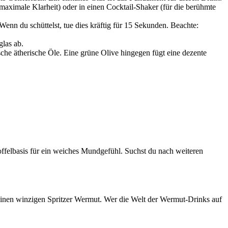
maximale Klarheit) oder in einen Cocktail-Shaker (für die berühmte
enn du schüttelst, tue dies kräftig für 15 Sekunden. Beachte:
glas ab.
che ätherische Öle. Eine grüne Olive hingegen fügt eine dezente
ffelbasis für ein weiches Mundgefühl. Suchst du nach weiteren
inen winzigen Spritzer Wermut. Wer die Welt der Wermut-Drinks auf