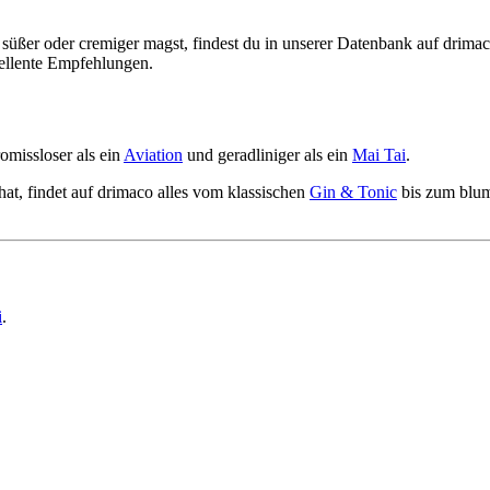
 süßer oder cremiger magst, findest du in unserer Datenbank auf drim
llente Empfehlungen.
omissloser als ein
Aviation
und geradliniger als ein
Mai Tai
.
hat, findet auf drimaco alles vom klassischen
Gin & Tonic
bis zum blu
i
.