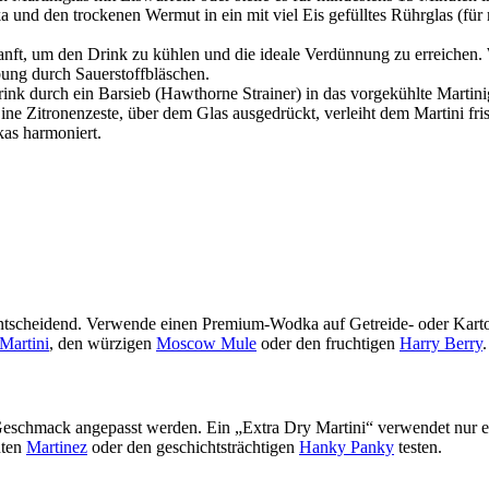
und den trockenen Wermut in ein mit viel Eis gefülltes Rührglas (für 
nft, um den Drink zu kühlen und die ideale Verdünnung zu erreichen. W
übung durch Sauerstoffbläschen.
ink durch ein Barsieb (Hawthorne Strainer) in das vorgekühlte Martini
ne Zitronenzeste, über dem Glas ausgedrückt, verleiht dem Martini fris
kas harmoniert.
 entscheidend. Verwende einen Premium-Wodka auf Getreide- oder Karto
Martini
, den würzigen
Moscow Mule
oder den fruchtigen
Harry Berry
.
Geschmack angepasst werden. Ein „Extra Dry Martini“ verwendet nur e
nten
Martinez
oder den geschichtsträchtigen
Hanky Panky
testen.