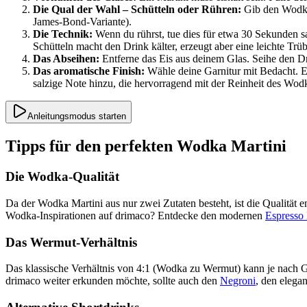
Die Qual der Wahl – Schütteln oder Rühren:
Gib den Wodka 
James-Bond-Variante).
Die Technik:
Wenn du rührst, tue dies für etwa 30 Sekunden sa
Schütteln macht den Drink kälter, erzeugt aber eine leichte Tr
Das Abseihen:
Entferne das Eis aus deinem Glas. Seihe den Dr
Das aromatische Finish:
Wähle deine Garnitur mit Bedacht. Ei
salzige Note hinzu, die hervorragend mit der Reinheit des Wod
Anleitungsmodus starten
Tipps für den perfekten Wodka Martini
Die Wodka-Qualität
Da der Wodka Martini aus nur zwei Zutaten besteht, ist die Qualität
Wodka-Inspirationen auf drimaco? Entdecke den modernen
Espresso 
Das Wermut-Verhältnis
Das klassische Verhältnis von 4:1 (Wodka zu Wermut) kann je nach 
drimaco weiter erkunden möchte, sollte auch den
Negroni
, den elega