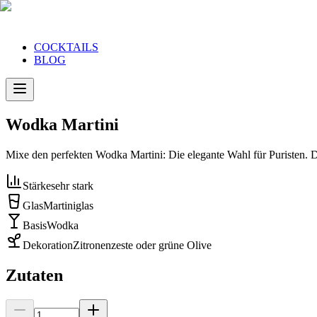
COCKTAILS
BLOG
Wodka Martini
Mixe den perfekten Wodka Martini: Die elegante Wahl für Puristen. 
Stärke
sehr stark
Glas
Martiniglas
Basis
Wodka
Dekoration
Zitronenzeste oder grüne Olive
Zutaten