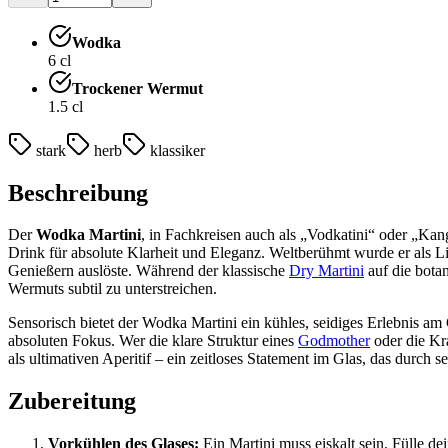
Wodka
6
cl
Trockener Wermut
1.5
cl
stark
herb
klassiker
Beschreibung
Der
Wodka Martini
, in Fachkreisen auch als „Vodkatini“ oder „Kan
Drink für absolute Klarheit und Eleganz. Weltberühmt wurde er als Li
Genießern auslöste. Während der klassische
Dry Martini
auf die botan
Wermuts subtil zu unterstreichen.
Sensorisch bietet der Wodka Martini ein kühles, seidiges Erlebnis am
absoluten Fokus. Wer die klare Struktur eines
Godmother
oder die Kr
als ultimativen Aperitif – ein zeitloses Statement im Glas, das durch se
Zubereitung
Vorkühlen des Glases:
Ein Martini muss eiskalt sein. Fülle de