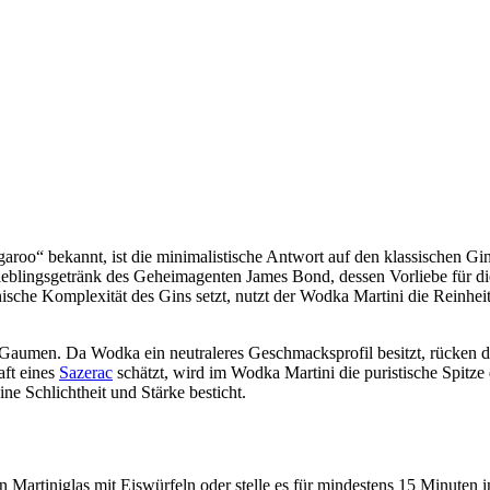
garoo“ bekannt, ist die minimalistische Antwort auf den klassischen Gin
eblingsgetränk des Geheimagenten James Bond, dessen Vorliebe für die 
ische Komplexität des Gins setzt, nutzt der Wodka Martini die Reinhei
 Gaumen. Da Wodka ein neutraleres Geschmacksprofil besitzt, rücken di
aft eines
Sazerac
schätzt, wird im Wodka Martini die puristische Spitze
ine Schlichtheit und Stärke besticht.
in Martiniglas mit Eiswürfeln oder stelle es für mindestens 15 Minuten i