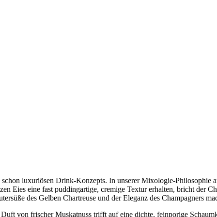
in schon luxuriösen Drink-Konzepts. In unserer Mixologie-Philosophie au
n Eies eine fast puddingartige, cremige Textur erhalten, bricht der C
tersüße des Gelben Chartreuse und der Eleganz des Champagners mach
r Duft von frischer Muskatnuss trifft auf eine dichte, feinporige Scha