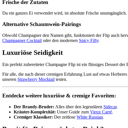
Frische der Zutaten
Da ein ganzes Ei verwendet wird, ist absolute Frische unumgänglich. 
Alternative Schaumwein-Pairings
Obwohl Champagner den Namen gibt, funktioniert der Flip auch herv
Champagner Cocktail
oder den modernen
Spicy Fifty
.
Luxuriöse Seidigkeit
Ein perfekt zubereiteter Champagne Flip ist ein flüssiges Dessert der E
Für alle, die nach dieser cremigen Erfahrung Lust auf etwas Herber
unseren
Strawberry Mocktail
testen.
Entdecke weitere luxuriöse & cremige Favoriten:
Der Brandy-Bruder:
Alles über den legendären
Sidecar
.
Kräuter-Komplexität:
Unser Guide zum
Vieux Carré
.
Cremiger Klassiker:
Der zeitlose
White Russian
.