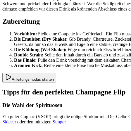
Schwere und prickelnder Leichtigkeit tänzelt. Wer die Seidigkeit eine
drimaco empfehlen wir diesen Drink als krönenden Abschluss eines e
Zubereitung
Vorkühlen:
Stelle eine Coupette ins Gefrierfach. Ein Flip muss
Die Emulsion (Dry Shake):
Gib Brandy, Chartreuse, Zuckersi
Gesetz, da nur so das Eiweiß und Eigelb eine stabile, cremige
Die Kühlung (Wet Shake):
Füge nun reichlich Eiswürfel hinzu
Double Strain:
Seihe den Inhalt durch ein Barsieb und zusätzli
Das Finale:
Fülle den Drink vorsichtig mit dem eiskalten Cham
Aromen-Kick:
Reibe eine kleine Prise frische Muskatnuss übe
Anleitungsmodus starten
Tipps für den perfekten Champagne Flip
Die Wahl der Spirituosen
Ein guter Cognac (VSOP) bringt die nötige Struktur mit. Der Gelbe C
Sidecar
oder den minzigen
Stinger
.