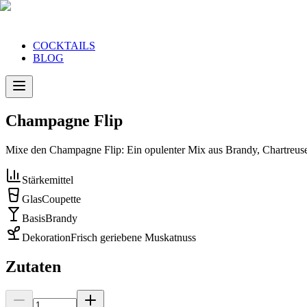
COCKTAILS
BLOG
Champagne Flip
Mixe den Champagne Flip: Ein opulenter Mix aus Brandy, Chartreuse 
Stärke
mittel
Glas
Coupette
Basis
Brandy
Dekoration
Frisch geriebene Muskatnuss
Zutaten