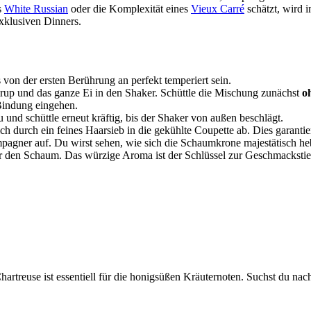
s
White Russian
oder die Komplexität eines
Vieux Carré
schätzt, wird 
xklusiven Dinners.
 von der ersten Berührung an perfekt temperiert sein.
rup und das ganze Ei in den Shaker. Schüttle die Mischung zunächst
o
 Bindung eingehen.
 und schüttle erneut kräftig, bis der Shaker von außen beschlägt.
ch durch ein feines Haarsieb in die gekühlte Coupette ab. Dies garantie
pagner auf. Du wirst sehen, wie sich die Schaumkrone majestätisch he
r den Schaum. Das würzige Aroma ist der Schlüssel zur Geschmackstief
hartreuse ist essentiell für die honigsüßen Kräuternoten. Suchst du n