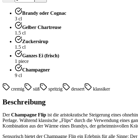
Brandy oder Cognac
3
cl
Gelber Chartreuse
1.5
cl
Zuckersirup
1.5
cl
Ganzes Ei (frisch)
1
piece
Champagner
9
cl
cremig
süß
spritzig
dessert
klassiker
Beschreibung
Der
Champagne Flip
ist die aristokratische Steigerung eines ohneh
Perlage. Während klassische „Flips“ durch die Verwendung eines ganze
Kombination aus der Wärme eines Brandys, der geheimnisvollen Kräu
Sensorisch bietet der Champagne Flip ein Erlebnis für alle Sinne: De