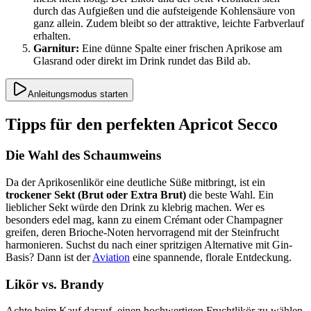
durch das Aufgießen und die aufsteigende Kohlensäure von
ganz allein. Zudem bleibt so der attraktive, leichte Farbverlauf
erhalten.
Garnitur:
Eine dünne Spalte einer frischen Aprikose am
Glasrand oder direkt im Drink rundet das Bild ab.
Anleitungsmodus starten
Tipps für den perfekten Apricot Secco
Die Wahl des Schaumweins
Da der Aprikosenlikör eine deutliche Süße mitbringt, ist ein
trockener Sekt (Brut oder Extra Brut)
die beste Wahl. Ein
lieblicher Sekt würde den Drink zu klebrig machen. Wer es
besonders edel mag, kann zu einem Crémant oder Champagner
greifen, deren Brioche-Noten hervorragend mit der Steinfrucht
harmonieren. Suchst du nach einer spritzigen Alternative mit Gin-
Basis? Dann ist der
Aviation
eine spannende, florale Entdeckung.
Likör vs. Brandy
Achte beim Kauf darauf, einen hochwertigen Fruchtlikör zu wählen.